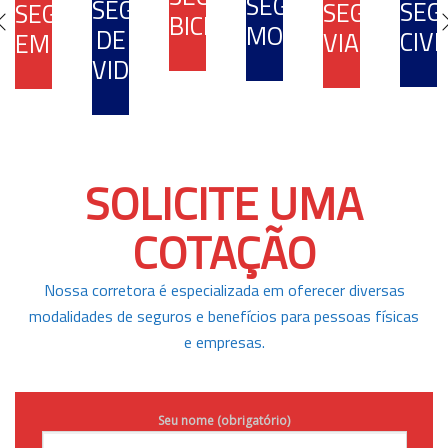
SEGURO
SEGURO
SEG
SEGURO
SEGURO
RO
BICICLETA
MOTOCICLETA
DE
O
CIVI
VIAGEM
EMPRESARIAL
DENCIAL
VIDA
SOLICITE UMA
COTAÇÃO
Nossa corretora é especializada em oferecer diversas
modalidades de seguros e benefícios para pessoas físicas
e empresas.
Seu nome (obrigatório)